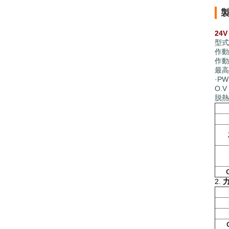
24
型式番
作動
作動
最高
·P
O.V
脱熱
2.