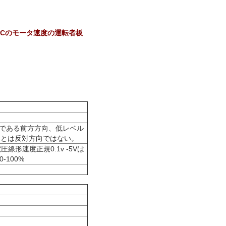
 BLDCのモータ速度の運転者板
たはである前方方向、低レベル
ことは反対方向ではない。
形速度正規0.1v -5Vは
-100%