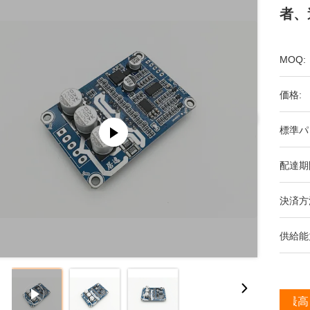
者、
MOQ:
価格:
標準パ
配達期
決済方
供給能
最高