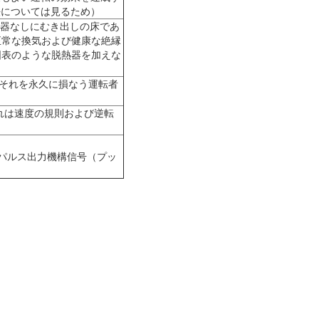
法については見るため）
よび脱熱器なしにむき出しの床であ
正常な換気および健康な絶縁
図表のような脱熱器を加えな
ト、それを永久に損なう運転者
それは速度の規則および逆転
度のパルス出力機構信号（プッ