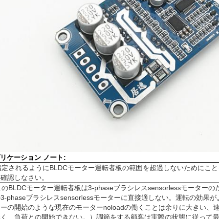
リケーション ノート:
指定されるようにBLDCモーター運転者板の範囲を超過しないためにこ
数確認しなさい。
 このBLDCモーター運転者板は3-phaseブラシレスsensorlessモー
3-phaseブラシレスsensorlessモーターに直接適しない。運転の効
ーの開始のような現在のモーターnoloadの働くことは余りに大きい、
低く、負荷との開始できない。）調節をする顧客は実際の状態に従って