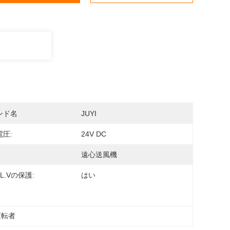
ンド名
JUYI
圧:
24V DC
遠心送風機
/ L.Vの保護:
はい
運転者