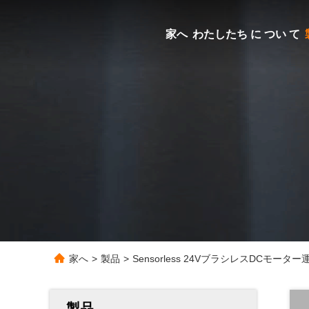
家へ
わたしたち に つい て
家へ
>
製品
>
Sensorless 24VブラシレスDCモ
製品