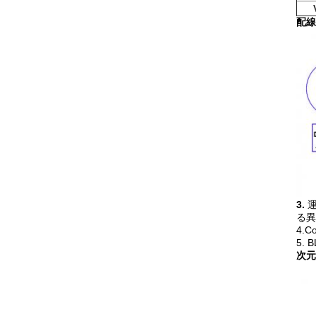
配線
3.
る異
4.
5.
次元