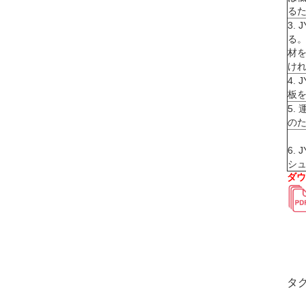
る
3.
る
材
け
4.
板
5.
の
6.
シュ
ダウ
タグ