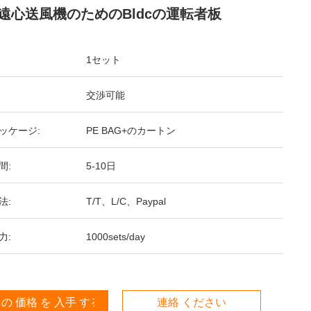
遠心送風機のためのBldcの運転者板
1セット
交渉可能
ッケージ:
PE BAG+のカートン
間:
5-10日
法:
T/T、L/C、Paypal
力:
1000sets/day
 の 価格 を 入手 する
連絡 ください