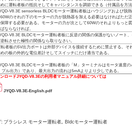
ために運転者板の抵抗そしてキャパシタンスを調節できる（付属品を方
 JYQD-V8.3E sensorless BLDCモーター運転者板はハウジングお
。60Wのそれの下のモーターの力が脱熱器を加える必要はなければただ
を保障する必要がある。モーターの力が次として60Wのそれよりもっと
ればならなければ。
 JYQD-V8.3E BLDCモーター運転者板に反逆の関係の保護がないノー
を逆転させた極性の関係なら取りなさい。
 運転者板の5V出力ポートは外部デバイスを接続するために禁止する。
ための板の外的な電位差計そしてスイッチにだけ適当である。
 JYQD-V8.3E BLDCモーター運転者板の「M」ターミナルはモータ速
 プル出力）であり、最大出力の流れは5mAよりより少しである。
ンロードJYQD-V8.3Eの利用者マニュアル詳細については
JYQD-V8.3E-English.pdf
:
ブラシレス モーター運転者
,
Bldcモーター運転者