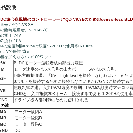
製品説明
V DC遠心送風機のコントローラーJYQD-V8.3Eのためのsensorless
号:JYQD-V8.3E
の臨時雇用者。:- 20-85℃
の電圧:24V
の流れ:10A
WMの速度制御PWMの頻度:1-20KHZ;使用率0-100%
 / L.Vの保護:肯定
器を加えなさい:>100ワット
5V
BLDCモーター運転者板内部出力電圧
M
モータ速度のパルス信号の出力ポート、5Vパルス信号。
回転方向制御港。「5V」high-levelを接続しなければか、ま
Z/F
0ボルトを接続するために接続しなさいまたはGNDに接続する
速度制御の港。入力PWM速度の規則、PWMの頻度時アナログ電圧線
VR
GNDと、入力抵抗20Kオーム、接続するである:1-20KHZ;使用率0
GND
ドライブ板内部制御のために使用される
力の港
MA
モーター段階A
MB
モーター段階B
MC
モーター段階C
GND
DC-