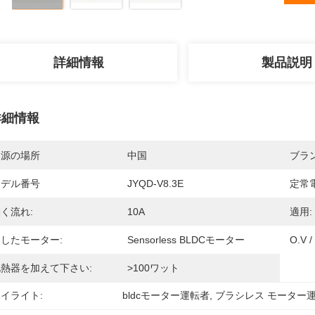
詳細情報
製品説明
詳細情報
起源の場所
中国
ブラ
モデル番号
JYQD-V8.3E
定常電
く流れ:
10A
適用:
したモーター:
Sensorless BLDCモーター
O.V 
脱熱器を加えて下さい:
>100ワット
イライト:
bldcモーター運転者
, 
ブラシレス モーター