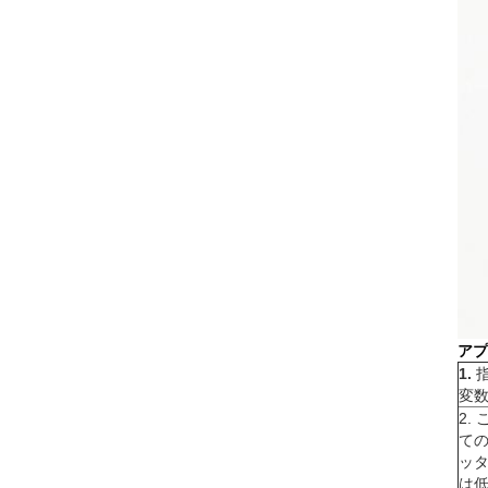
アプ
1.
変
2.
ての
ッタ
は