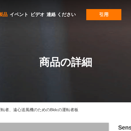
製品
イベント
ビデオ
連絡 ください
引用
商品の詳細
ーター運転者、遠心送風機のためのBldcの運転者板
Sen